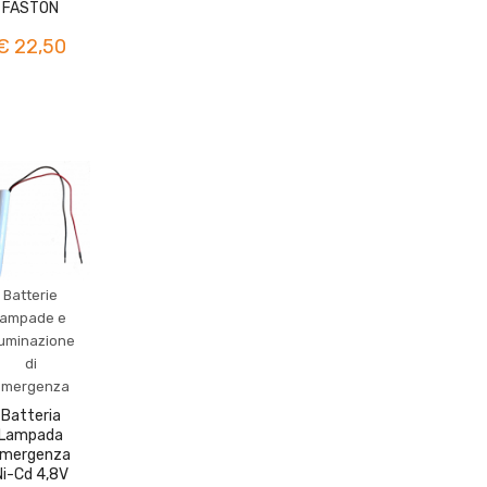
FASTON
€ 22,50
Batterie
lampade e
luminazione
di
emergenza
Batteria
Lampada
mergenza
Ni-Cd 4,8V