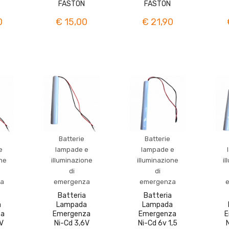
FASTON
FASTON
0
€ 15,00
€ 21,90
Batterie
Batterie
e
lampade e
lampade e
one
illuminazione
illuminazione
il
di
di
a
emergenza
emergenza
Batteria
Batteria
a
Lampada
Lampada
za
Emergenza
Emergenza
E
V
Ni-Cd 3,6V
Ni-Cd 6v 1,5