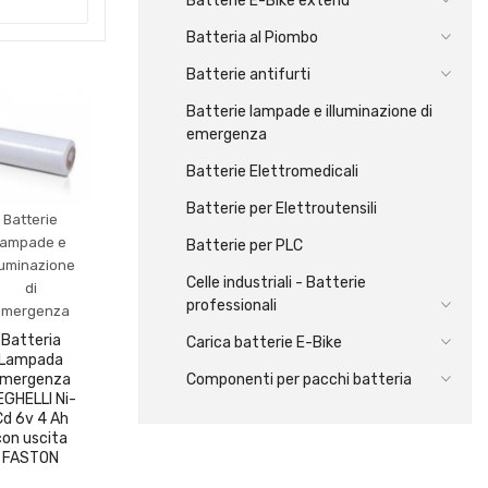
Batterie E-Bike extend
Batteria al Piombo
Batterie antifurti
Batterie lampade e illuminazione di
emergenza
Batterie Elettromedicali
Batterie per Elettroutensili
Batterie
lampade e
Batterie per PLC
luminazione
Celle industriali - Batterie
di
professionali
emergenza
Batteria
Carica batterie E-Bike
Lampada
mergenza
Componenti per pacchi batteria
EGHELLI Ni-
Cd 6v 4 Ah
con uscita
FASTON