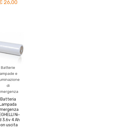
€ 26,00
Batterie
lampade e
luminazione
di
emergenza
Batteria
Lampada
mergenza
EGHELLI Ni-
d 3.6v 4 Ah
con uscita