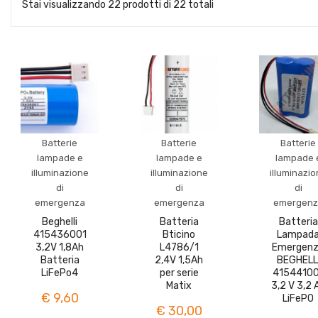
Stai visualizzando 22 prodotti di 22 totali
Batterie
Batterie
Batterie
lampade e
lampade e
lampade 
illuminazione
illuminazione
illuminazi
di
di
di
emergenza
emergenza
emergenz
Beghelli
Batteria
Batteria
415436001
Bticino
Lampad
3,2V 1,8Ah
L4786/1
Emergen
Batteria
2,4V 1,5Ah
BEGHELL
LiFePo4
per serie
41544100
Matix
3,2 V 3,2 
€ 9,60
LiFePO
€ 30,00