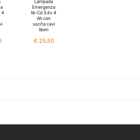
a
Lampada
za
Emergenza
 4
Ni-Cd 3.6v 4
Ah con
vi
uscita cavi
liberi
0
€ 25,50