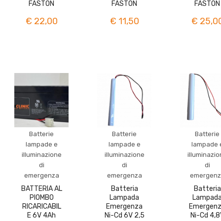
FASTON
FASTON
FASTON
€ 22,00
€ 11,50
€ 25,0
Batterie
Batterie
Batterie
lampade e
lampade e
lampade 
illuminazione
illuminazione
illuminazi
di
di
di
emergenza
emergenza
emergenz
BATTERIA AL
Batteria
Batteria
PIOMBO
Lampada
Lampad
RICARICABIL
Emergenza
Emergen
E 6V 4Ah
Ni-Cd 6V 2,5
Ni-Cd 4,8