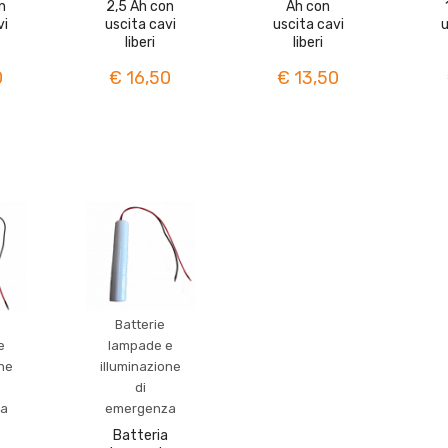
n
2,5 Ah con
Ah con
vi
uscita cavi
uscita cavi
u
liberi
liberi
0
€ 16,50
€ 13,50
Batterie
e
lampade e
one
illuminazione
di
a
emergenza
Batteria