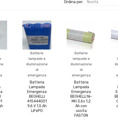
Ordina per:
Batterie
Batterie
e
lampade e
lampade e
one
illuminazione
illuminazione
il
di
di
a
emergenza
emergenza
Batteria
Batteria
a
Lampada
Lampada
za
Emergenza
Emergenza
E
I
BEGHELLI
BEGHELLI Ni-
B
1
415444001
MH 3.6v 1,2
Ah
9,6 V 1,5 Ah
Ah con
LiFePO
uscita
FASTON