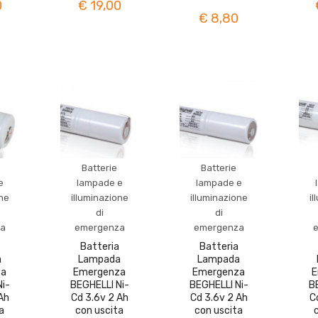
0
€ 19,00
€ 8,80
Batterie
Batterie
e
lampade e
lampade e
one
illuminazione
illuminazione
il
di
di
a
emergenza
emergenza
Batteria
Batteria
a
Lampada
Lampada
za
Emergenza
Emergenza
E
i-
BEGHELLI Ni-
BEGHELLI Ni-
B
Ah
Cd 3.6v 2 Ah
Cd 3.6v 2 Ah
C
a
con uscita
con uscita