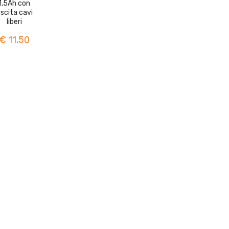
1,5Ah con
scita cavi
liberi
€ 11,50