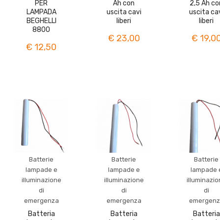
PER
Ah con
2,5 Ah co
LAMPADA
uscita cavi
uscita ca
BEGHELLI
liberi
liberi
8800
€ 23,00
€ 19,0
€ 12,50
Batterie
Batterie
Batterie
lampade e
lampade e
lampade 
illuminazione
illuminazione
illuminazi
di
di
di
emergenza
emergenza
emergenz
Batteria
Batteria
Batteria