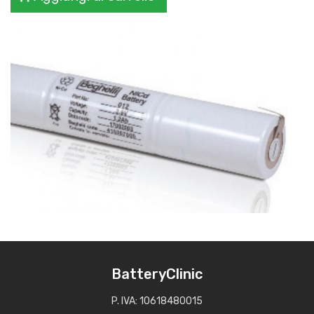
BatteryClinic
P. IVA: 10618480015