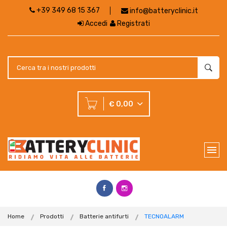
+39 349 68 15 367
info@batteryclinic.it
Accedi
Registrati
€ 0,00
Home
Prodotti
Batterie antifurti
TECNOALARM