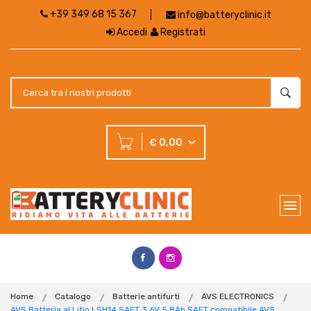
+39 349 68 15 367
info@batteryclinic.it
Accedi
Registrati
€ 0,00
Home
Catalogo
Batterie antifurti
AVS ELECTRONICS
AVS Batteria al Litio LSH14 SAFT 3,6V 5,8Ah SAFT compatibile AVS